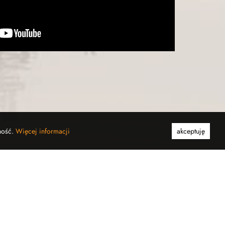
ność.
Więcej informacji
akceptuję