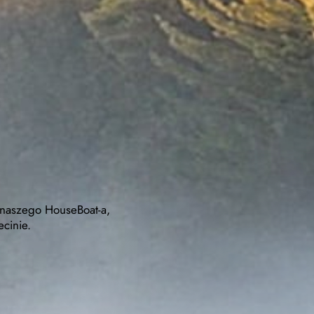
 naszego HouseBoat-a,
cinie.