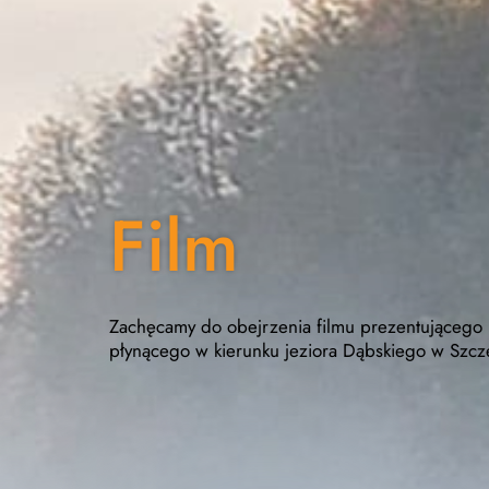
Film
Zachęcamy do obejrzenia filmu prezentującego
płynącego w kierunku jeziora Dąbskiego w Szcze