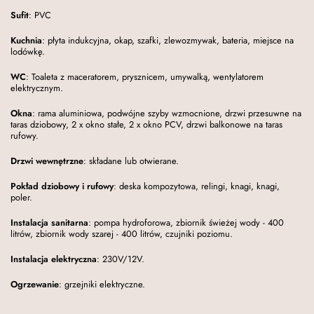
Sufit
: PVC
Kuchnia
: płyta indukcyjna, okap, szafki, zlewozmywak, bateria, miejsce na
lodówkę.
WC
: Toaleta z maceratorem, prysznicem, umywalką, wentylatorem
elektrycznym.
Okna
: rama aluminiowa, podwójne szyby wzmocnione, drzwi przesuwne na
taras dziobowy, 2 x okno stałe, 2 x okno PCV, drzwi balkonowe na taras
rufowy.
Drzwi wewnętrzne
: składane lub otwierane.
Pokład dziobowy i rufowy
: deska kompozytowa, relingi, knagi, knagi,
poler.
Instalacja sanitarna
: pompa hydroforowa, zbiornik świeżej wody - 400
litrów, zbiornik wody szarej - 400 litrów, czujniki poziomu.
Instalacja elektryczna
: 230V/12V.
Ogrzewanie
: grzejniki elektryczne.