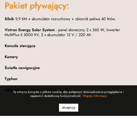
Pakiet pływający:
Silnik
9,9 KM + akumulator rozruchowy + zbiornik paliwa 40 ltrów.
Victron Energy Solar System
- panel słoneczny 2 x 360 W, Inwerter
MultiPlus II 3000 KV, 2 x akumulator 12 V / 220 Ah
Konsola sterująca
Kamery
Światła nawigacyjne
Typhon
Alternatywnie
: Silnik 15 KM lub 20 KM
Ta witryna korzysta z plików cookie, aby polepszyć doświadczenie przeglądania i
zapewnić dodatkową funkcjonalność.
Więcej informacji
akceptuję
Opcje dodatkowe:
Sufit
napinany z listwami oświetleniowymi