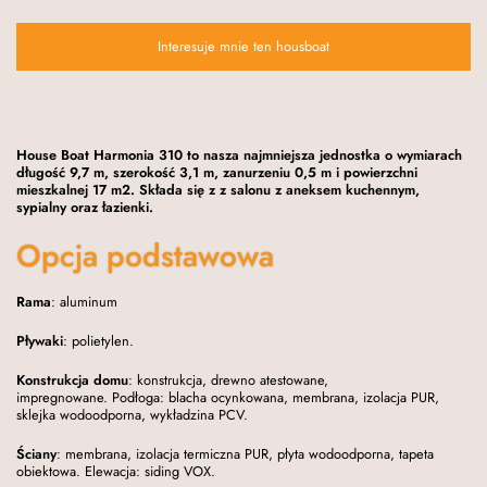
Interesuje mnie ten housboat
House Boat Harmonia 310 to nasza najmniejsza jednostka o wymiarach
długość 9,7 m, szerokość 3,1 m, zanurzeniu 0,5 m i powierzchni
mieszkalnej 17 m2. Składa się z z salonu z aneksem kuchennym,
sypialny oraz łazienki.
Opcja podstawowa
Rama
: aluminum
Pływaki
: polietylen.
Konstrukcja domu
: konstrukcja, drewno atestowane,
impregnowane. Podłoga: blacha ocynkowana, membrana, izolacja PUR,
sklejka wodoodporna, wykładzina PCV.
Ściany
: membrana, izolacja termiczna PUR, płyta wodoodporna, tapeta
obiektowa. Elewacja: siding VOX.