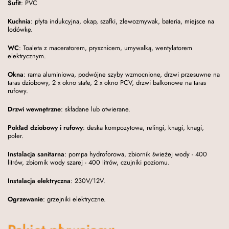
Sufit
: PVC
Kuchnia
: płyta indukcyjna, okap, szafki, zlewozmywak, bateria, miejsce na
lodówkę.
WC
: Toaleta z maceratorem, prysznicem, umywalką, wentylatorem
elektrycznym.
Okna
: rama aluminiowa, podwójne szyby wzmocnione, drzwi przesuwne na
taras dziobowy, 2 x okno stałe, 2 x okno PCV, drzwi balkonowe na taras
rufowy.
Drzwi wewnętrzne
: składane lub otwierane.
Pokład dziobowy i rufowy
: deska kompozytowa, relingi, knagi, knagi,
poler.
Instalacja sanitarna
: pompa hydroforowa, zbiornik świeżej wody - 400
litrów, zbiornik wody szarej - 400 litrów, czujniki poziomu.
Instalacja elektryczna
: 230V/12V.
Ogrzewanie
: grzejniki elektryczne.