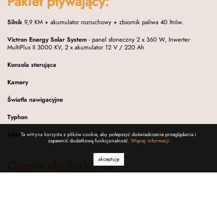
Pakiet pływający:
Silnik
9,9 KM + akumulator rozruchowy + zbiornik paliwa 40 ltrów.
Victron Energy Solar System
- panel słoneczny 2 x 360 W, Inwerter
MultiPlus II 3000 KV, 2 x akumulator 12 V / 220 Ah
Konsola sterująca
Kamery
Światła nawigacyjne
Typhon
Alternatywnie
: Silnik 15 KM lub 20 KM
Ta witryna korzysta z plików cookie, aby polepszyć doświadczenie przeglądania i
zapewnić dodatkową funkcjonalność.
Więcej informacji
akceptuję
Opcje dodatkowe:
Sufit
napinany z listwami oświetleniowymi
Ogrzewanie gazowe
: piec kondensacyjny, skrzynka na butle gazowe,
detektor gazu, termostat, wyłącznik butli gazowej