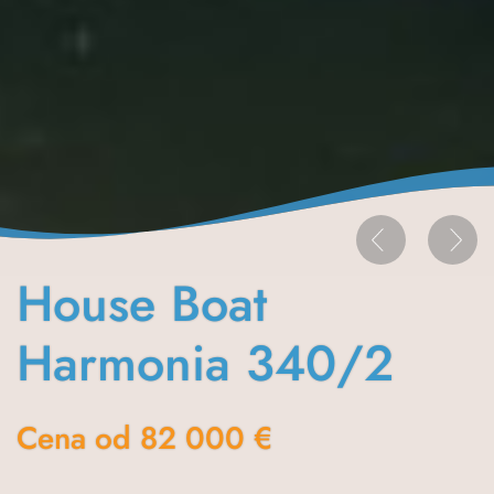
House Boat
Harmonia 340/2
Cena od 82 000 €